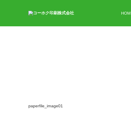
HOM
paperfile_image01