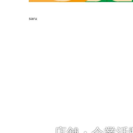
saru
店舗・企業活