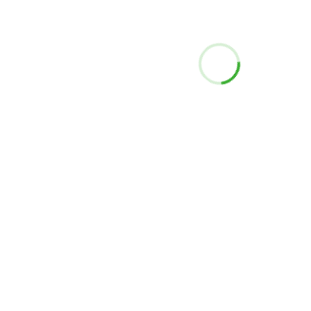
設備概要
フォーム印刷
コーホク印刷の取り組み
トップページ
オリジナル折り紙
拠点
お問い合わせ
コーホク印刷株式会社
コーホク印刷株式会社
岡山県岡山市北区高柳東町10番27号
TEL：086-255-1212（代）
Instagram